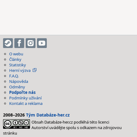
O webu
Články
Statistiky
Herní výzva
F.A.Q.
Nápověda
Odměny
Podpořte nás
Podmínky užívání
Kontakt a reklama
2008–2026
Tým Databáze-her.cz
Obsah Databáze-her.cz podléhá této licenci
Autorství uvádějte spolu s odkazem na zdrojovou
stránku