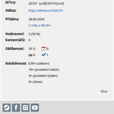
Id hry:
26101
Odkaz:
http://dbher.cz/h26101
Přidána:
28.06.2024
2 roky a 40 dní
Hodnocení:
2 (50 %)
Komentářů:
0
Oblíbenost:
0
0
0
1
Návštěvnost:
679× (celkem)
19× (poslední měsíc)
3× (poslední týden)
0× (dnes)
Více