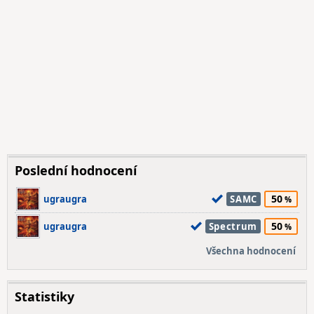
Poslední hodnocení
50
ugraugra
SAMC
50
ugraugra
Spectrum
Všechna hodnocení
Statistiky