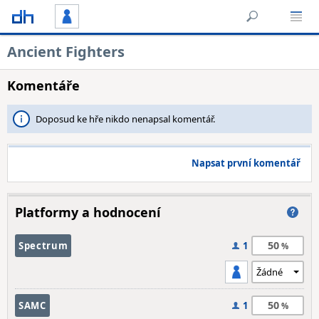
Ancient Fighters
Komentáře
Doposud ke hře nikdo nenapsal komentář.
Napsat první komentář
Platformy a hodnocení
50
Spectrum
1
50
SAMC
1