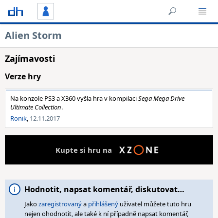
Alien Storm
Zajímavosti
Verze hry
Na konzole PS3 a X360 vyšla hra v kompilaci
Sega Mega Drive
Ultimate Collection
.
Ronik
,
12.11.2017
Kupte si hru na
Hodnotit, napsat komentář, diskutovat…
Jako
zaregistrovaný
a
přihlášený
uživatel můžete tuto hru
nejen ohodnotit, ale také k ní případně napsat komentář,