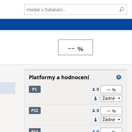
--
Platformy a hodnocení
--
0
PC
--
0
PS2
--
0
PS4