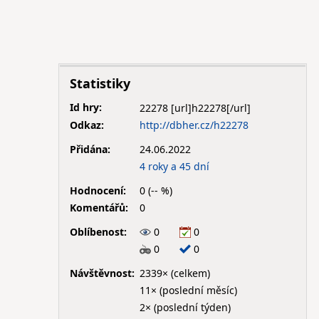
Statistiky
Id hry:
22278
Odkaz:
http://dbher.cz/h22278
Přidána:
24.06.2022
4 roky a 45 dní
Hodnocení:
0 (-- %)
Komentářů:
0
Oblíbenost:
0
0
0
0
Návštěvnost:
2339× (celkem)
11× (poslední měsíc)
2× (poslední týden)