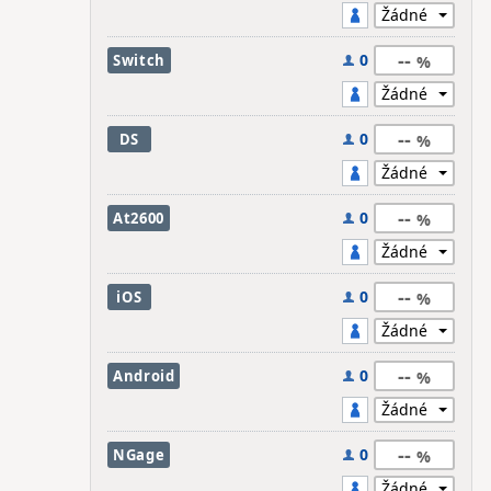
--
0
Switch
--
0
DS
--
0
At2600
--
0
iOS
--
0
Android
--
0
NGage