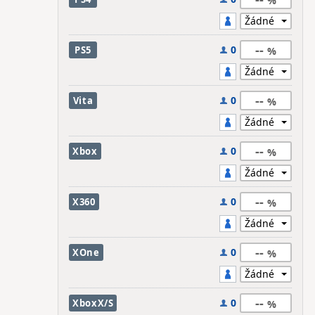
--
0
PS5
--
0
Vita
--
0
Xbox
--
0
X360
--
0
XOne
--
0
XboxX/S