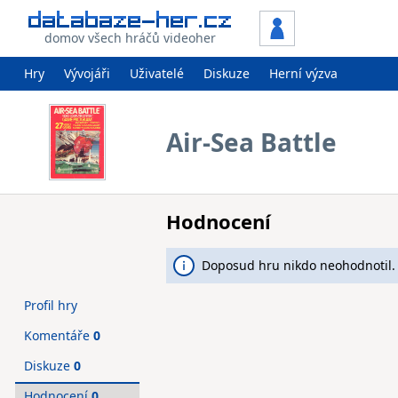
domov všech hráčů videoher
Hry
Vývojáři
Uživatelé
Diskuze
Herní výzva
Air-Sea Battle
Hodnocení
Doposud hru nikdo neohodnotil.
Profil hry
Komentáře
0
Diskuze
0
Hodnocení
0