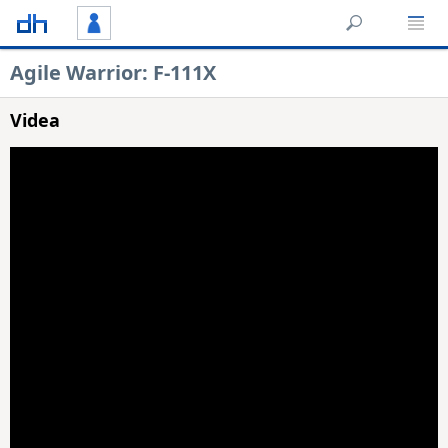
Agile Warrior: F-111X
Videa