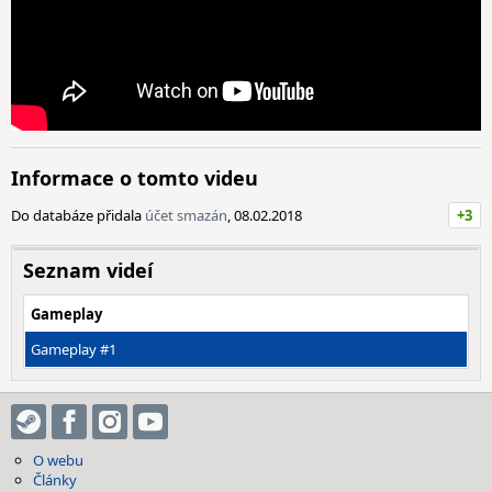
Informace o tomto videu
Do databáze přidala
účet smazán
, 08.02.2018
+3
Seznam videí
Gameplay
Gameplay #1
O webu
Články