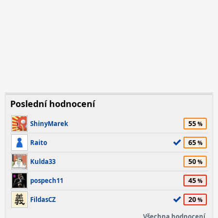
Poslední hodnocení
55
ShinyMarek
65
Raito
50
Kulda33
45
pospech11
20
FildasCZ
Všechna hodnocení