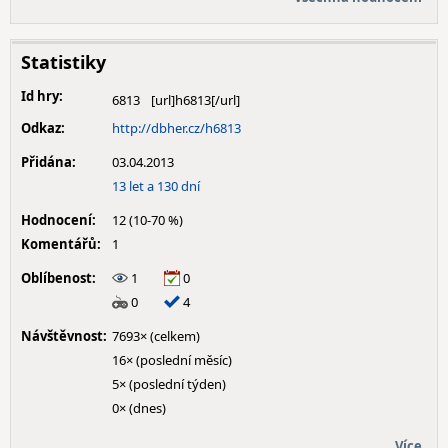
Statistiky
Id hry:
6813
Odkaz:
http://dbher.cz/h6813
Přidána:
03.04.2013
13 let a 130 dní
Hodnocení:
12 (10-70 %)
Komentářů:
1
Oblíbenost:
1
0
0
4
Návštěvnost:
7693× (celkem)
16× (poslední měsíc)
5× (poslední týden)
0× (dnes)
Více