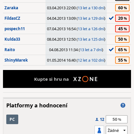
60
Zaraka
03.04.2013 22:00 (
13 let a 130 dní
)
20
FildasCZ
04.04.2013 13:09 (
13 let a 129 dní
)
45
pospech11
07.04.2013 16:54 (
13 let a 126 dní
)
50
Kulda33
08.04.2013 12:50 (
13 let a 125 dní
)
65
Raito
04.08.2013 11:34 (
13 let a 7 dní
)
55
ShinyMarek
01.05.2014 16:40 (
12 let a 102 dní
)
Kupte si hru na
Platformy a hodnocení
50
PC
12