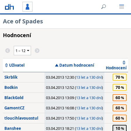
Ace of Spades
Hodnocení
Uživatel
Datum hodnocení
Hodnocení
70
Skrblík
03.04.2013 12:30 (
13 let a 130 dní
)
70
Bodkin
03.04.2013 12:52 (
13 let a 130 dní
)
60
BlackGold
03.04.2013 13:09 (
13 let a 130 dní
)
60
GamontCZ
03.04.2013 16:08 (
13 let a 130 dní
)
60
tloucihlavouostul
03.04.2013 17:50 (
13 let a 130 dní
)
10
Banshee
03.04.2013 18:21 (
13 let a 130 dní
)