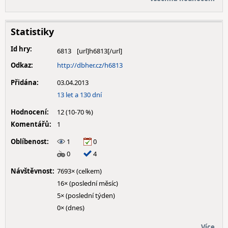
Statistiky
Id hry:
6813
Odkaz:
http://dbher.cz/h6813
Přidána:
03.04.2013
13 let a 130 dní
Hodnocení:
12 (10-70 %)
Komentářů:
1
Oblíbenost:
1
0
0
4
Návštěvnost:
7693× (celkem)
16× (poslední měsíc)
5× (poslední týden)
0× (dnes)
Více