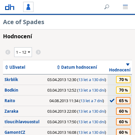
Ace of Spades
Hodnocení
Uživatel
Datum hodnocení
Hodnocení
70
Skrblík
03.04.2013 12:30 (
13 let a 130 dní
)
70
Bodkin
03.04.2013 12:52 (
13 let a 130 dní
)
65
Raito
04.08.2013 11:34 (
13 let a 7 dní
)
60
Zaraka
03.04.2013 22:00 (
13 let a 130 dní
)
60
tloucihlavouostul
03.04.2013 17:50 (
13 let a 130 dní
)
60
GamontCZ
03.04.2013 16:08 (
13 let a 130 dní
)