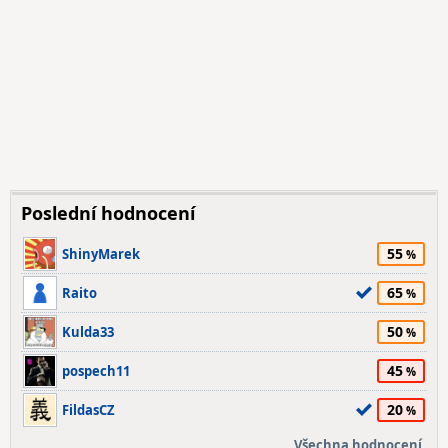
Poslední hodnocení
55
ShinyMarek
65
Raito
50
Kulda33
45
pospech11
20
FildasCZ
Všechna hodnocení