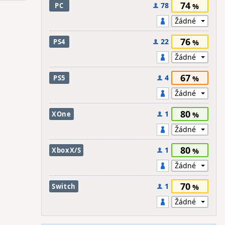
74
78
PC
76
22
PS4
67
4
PS5
80
1
XOne
80
1
XboxX/S
70
1
Switch