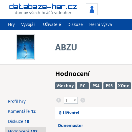
domov všech hráčů videoher
Hry
Vývojáři
Uživatelé
Diskuze
Herní výzva
ABZU
Hodnocení
Všechny
PC
PS4
PS5
XOne
Profil hry
Komentáře
12
Uživatel
Diskuze
18
Dunemaster
Hodnocení
107