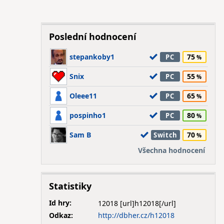
Poslední hodnocení
stepankoby1
75
PC
Snix
55
PC
Oleee11
65
PC
pospinho1
80
PC
Sam B
70
Switch
Všechna hodnocení
Statistiky
Id hry:
12018
Odkaz:
http://dbher.cz/h12018