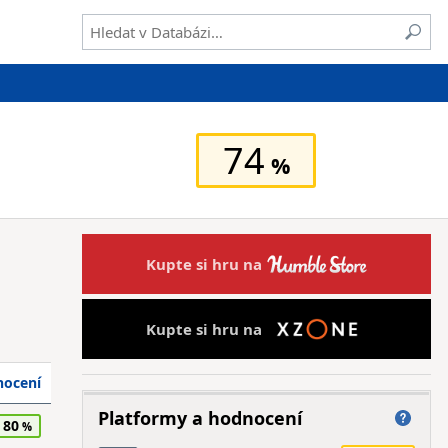
74
Kupte si hru na
Kupte si hru na
ocení
Platformy a hodnocení
80