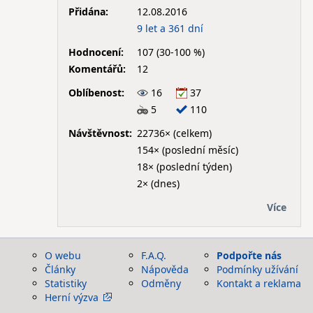
Přidána:
12.08.2016
9 let a 361 dní
Hodnocení:
107 (30-100 %)
Komentářů:
12
Oblíbenost:
16
37
5
110
Návštěvnost:
22736× (celkem)
154× (poslední měsíc)
18× (poslední týden)
2× (dnes)
Více
O webu
F.A.Q.
Podpořte nás
Články
Nápověda
Podmínky užívání
Statistiky
Odměny
Kontakt a reklama
Herní výzva