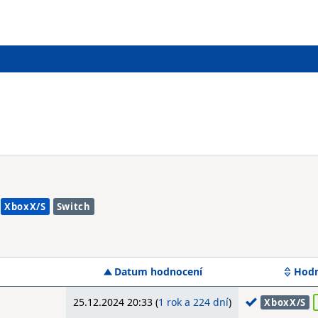
XboxX/S
Switch
Datum hodnocení
Hodn
25.12.2024 20:33 (
1 rok a 224 dní
)
XboxX/S