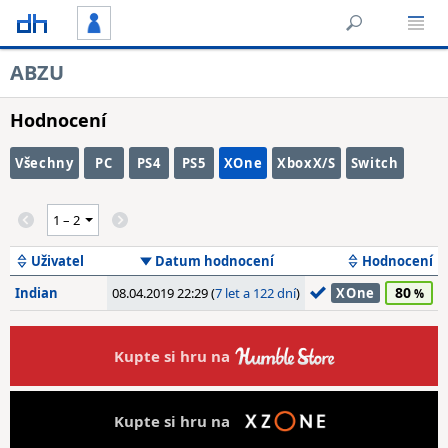
ABZU
Hodnocení
Všechny
PC
PS4
PS5
XOne
XboxX/S
Switch
Uživatel
Datum hodnocení
Hodnocení
80
Indian
08.04.2019 22:29 (
7 let a 122 dní
)
XOne
Kupte si hru na
Kupte si hru na