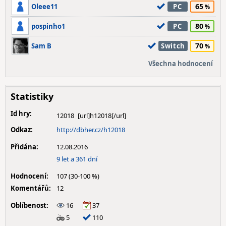
65
Oleee11
PC
80
pospinho1
PC
70
Sam B
Switch
Všechna hodnocení
Statistiky
Id hry:
12018
Odkaz:
http://dbher.cz/h12018
Přidána:
12.08.2016
9 let a 361 dní
Hodnocení:
107 (30-100 %)
Komentářů:
12
Oblíbenost:
16
37
5
110