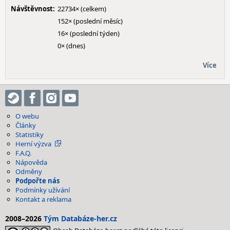
Návštěvnost:
22734× (celkem)
152× (poslední měsíc)
16× (poslední týden)
0× (dnes)
Více
O webu
Články
Statistiky
Herní výzva
F.A.Q.
Nápověda
Odměny
Podpořte nás
Podmínky užívání
Kontakt a reklama
2008–2026
Tým Databáze-her.cz