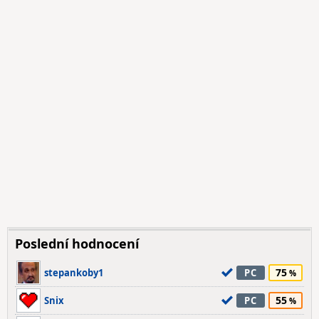
Poslední hodnocení
75
stepankoby1
PC
55
Snix
PC