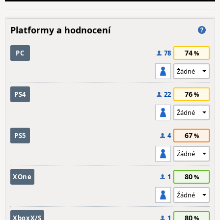
Platformy a hodnocení
74
PC
78
76
PS4
22
67
PS5
4
80
XOne
1
80
XboxX/S
1