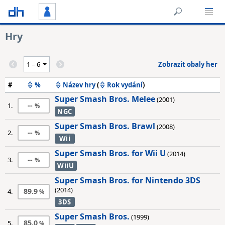
Hry
Zobrazit obaly her
#
%
Název hry
(
Rok vydání
)
Super Smash Bros. Melee
(2001)
--
1.
NGC
Super Smash Bros. Brawl
(2008)
--
2.
Wii
Super Smash Bros. for Wii U
(2014)
--
3.
WiiU
Super Smash Bros. for Nintendo 3DS
(2014)
89.9
4.
3DS
Super Smash Bros.
(1999)
85.0
5.