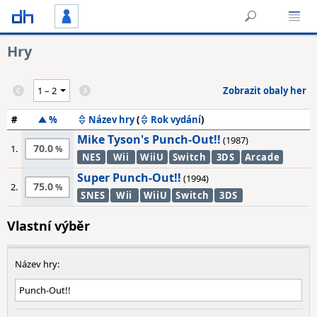
Hry
Zobrazit obaly her
#
%
Název hry
(
Rok vydání
)
Mike Tyson's Punch-Out!!
(1987)
70.0
1.
NES
Wii
WiiU
Switch
3DS
Arcade
Super Punch-Out!!
(1994)
75.0
2.
SNES
Wii
WiiU
Switch
3DS
Vlastní výběr
Název hry: