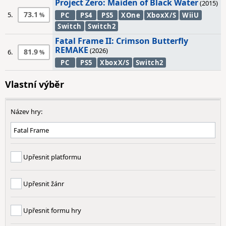
Project Zero: Maiden of Black Water
(2015)
73.1
5.
PC
PS4
PS5
XOne
XboxX/S
WiiU
Switch
Switch2
Fatal Frame II: Crimson Butterfly
REMAKE
(2026)
81.9
6.
PC
PS5
XboxX/S
Switch2
Vlastní výběr
Název hry:
Upřesnit platformu
Upřesnit žánr
Upřesnit formu hry