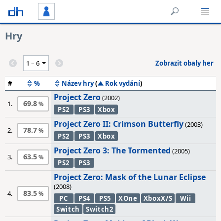
Hry
Zobrazit obaly her
#
%
Název hry
(
Rok vydání
)
Project Zero
(2002)
69.8
1.
PS2
PS3
Xbox
Project Zero II: Crimson Butterfly
(2003)
78.7
2.
PS2
PS3
Xbox
Project Zero 3: The Tormented
(2005)
63.5
3.
PS2
PS3
Project Zero: Mask of the Lunar Eclipse
(2008)
83.5
4.
PC
PS4
PS5
XOne
XboxX/S
Wii
Switch
Switch2