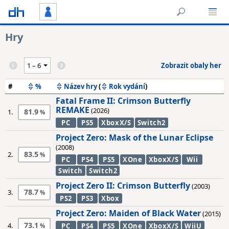
Hry
Zobrazit obaly her
#
%
Název hry
(
Rok vydání
)
Fatal Frame II: Crimson Butterfly
REMAKE
(2026)
81.9
1.
PC
PS5
XboxX/S
Switch2
Project Zero: Mask of the Lunar Eclipse
(2008)
83.5
2.
PC
PS4
PS5
XOne
XboxX/S
Wii
Switch
Switch2
Project Zero II: Crimson Butterfly
(2003)
78.7
3.
PS2
PS3
Xbox
Project Zero: Maiden of Black Water
(2015)
73.1
4.
PC
PS4
PS5
XOne
XboxX/S
WiiU