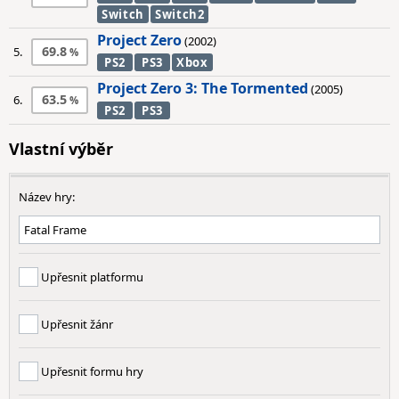
Switch
Switch2
Project Zero
(2002)
69.8
5.
PS2
PS3
Xbox
Project Zero 3: The Tormented
(2005)
63.5
6.
PS2
PS3
Vlastní výběr
Název hry:
Upřesnit platformu
Upřesnit žánr
Upřesnit formu hry