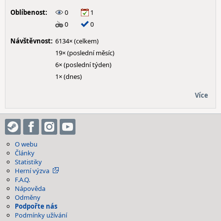
Oblíbenost:
0
1
0
0
Návštěvnost:
6134× (celkem)
19× (poslední měsíc)
6× (poslední týden)
1× (dnes)
Více
O webu
Články
Statistiky
Herní výzva
F.A.Q.
Nápověda
Odměny
Podpořte nás
Podmínky užívání