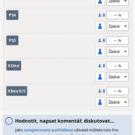
--
PS4
0
--
PS5
0
--
XOne
0
--
XboxX/S
0
Hodnotit, napsat komentář, diskutovat…
Jako
zaregistrovaný
a
přihlášený
uživatel můžete tuto hru