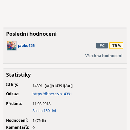
Poslední hodnocení
75
jabbo126
PC
Všechna hodnocení
Statistiky
Id hry:
14391
Odkaz:
http://dbher.cz/h14391
Přidána:
11.03.2018
8 let a 150 dní
Hodnocení:
1 (75 %)
Komentářů:
0