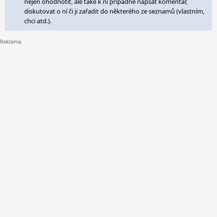
nejen ohodnotit, ale také k ní případně napsat komentář,
diskutovat o ní či ji zařadit do některého ze seznamů (vlastním,
chci atd.).