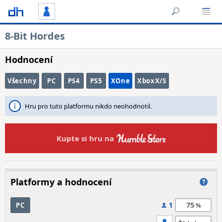
8-Bit Hordes
Hodnocení
Všechny
PC
PS4
PS5
XOne
XboxX/S
Hru pro tuto platformu nikdo neohodnotil.
Kupte si hru na
Platformy a hodnocení
75
PC
1