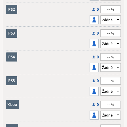
--
PS2
0
--
PS3
0
--
PS4
0
--
PS5
0
--
Xbox
0