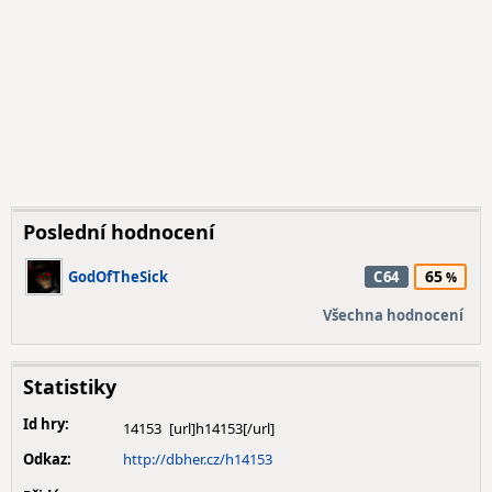
Poslední hodnocení
65
GodOfTheSick
C64
Všechna hodnocení
Statistiky
Id hry:
14153
Odkaz:
http://dbher.cz/h14153