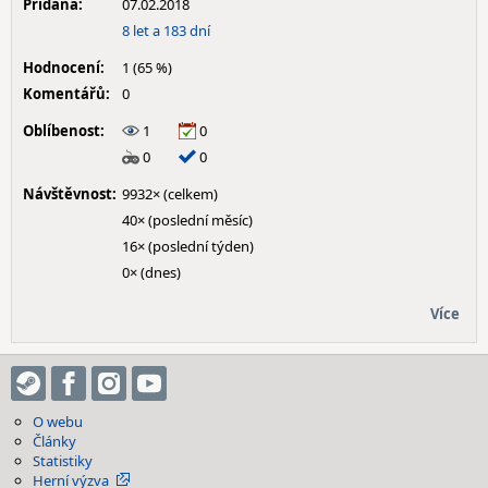
Přidána:
07.02.2018
8 let a 183 dní
Hodnocení:
1 (65 %)
Komentářů:
0
Oblíbenost:
1
0
0
0
Návštěvnost:
9932× (celkem)
40× (poslední měsíc)
16× (poslední týden)
0× (dnes)
Více
O webu
Články
Statistiky
Herní výzva