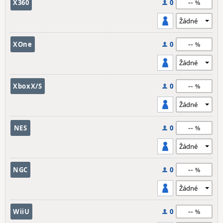
--
X360
0
--
XOne
0
--
XboxX/S
0
--
NES
0
--
NGC
0
--
WiiU
0