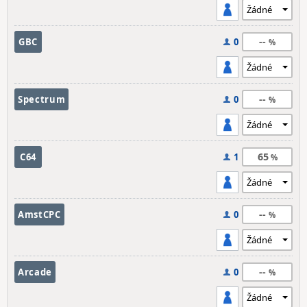
--
GBC
0
--
Spectrum
0
65
C64
1
--
AmstCPC
0
--
Arcade
0