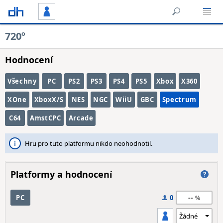
720º
Hodnocení
Všechny
PC
PS2
PS3
PS4
PS5
Xbox
X360
XOne
XboxX/S
NES
NGC
WiiU
GBC
Spectrum
C64
AmstCPC
Arcade
Hru pro tuto platformu nikdo neohodnotil.
Platformy a hodnocení
--
PC
0