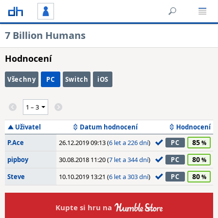
7 Billion Humans
Hodnocení
Všechny
PC
Switch
iOS
Uživatel
Datum hodnocení
Hodnocení
85
P.Ace
26.12.2019 09:13 (
6 let a 226 dní
)
PC
80
pipboy
30.08.2018 11:20 (
7 let a 344 dní
)
PC
80
Steve
10.10.2019 13:21 (
6 let a 303 dní
)
PC
Kupte si hru na