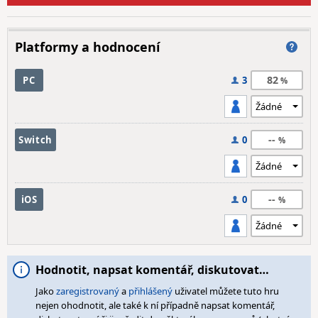
Platformy a hodnocení
82
PC
3
--
Switch
0
--
iOS
0
Hodnotit, napsat komentář, diskutovat…
Jako
zaregistrovaný
a
přihlášený
uživatel můžete tuto hru
nejen ohodnotit, ale také k ní případně napsat komentář,