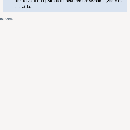
diskutovat o ní či ji zařadit do některého ze seznamů (vlastním,
chci atd.).