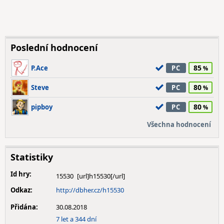
Poslední hodnocení
85
P.Ace
PC
80
Steve
PC
80
pipboy
PC
Všechna hodnocení
Statistiky
Id hry:
15530
Odkaz:
http://dbher.cz/h15530
Přidána:
30.08.2018
7 let a 344 dní