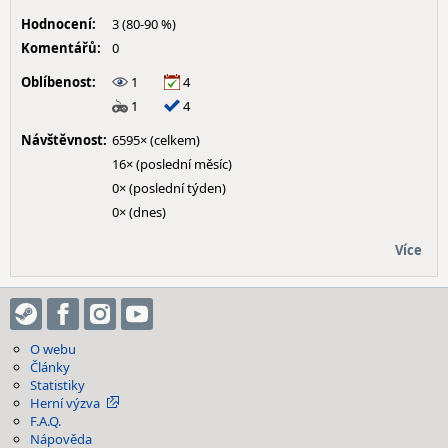
Hodnocení:
3 (80-90 %)
Komentářů:
0
Oblíbenost:
1
4
1
4
Návštěvnost:
6595× (celkem)
16× (poslední měsíc)
0× (poslední týden)
0× (dnes)
Více
O webu
Články
Statistiky
Herní výzva
F.A.Q.
Nápověda