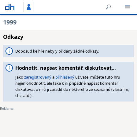
1999
Odkazy
Doposud ke hře nebyly přidány žádné odkazy.
Hodnotit, napsat komentář, diskutovat…
Jako
zaregistrovaný
a
přihlášený
uživatel můžete tuto hru
nejen ohodnotit, ale také k ní případně napsat komentář,
diskutovat o ní či ji zařadit do některého ze seznamů (vlastním,
chci atd.).