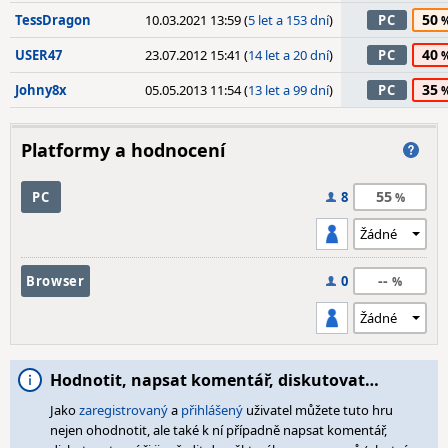
50
TessDragon
10.03.2021 13:59 (
5 let a 153 dní
)
PC
40
USER47
23.07.2012 15:41 (
14 let a 20 dní
)
PC
35
Johny8x
05.05.2013 11:54 (
13 let a 99 dní
)
PC
Platformy a hodnocení
55
PC
8
--
Browser
0
Hodnotit, napsat komentář, diskutovat…
Jako
zaregistrovaný
a
přihlášený
uživatel můžete tuto hru
nejen ohodnotit, ale také k ní případně napsat komentář,