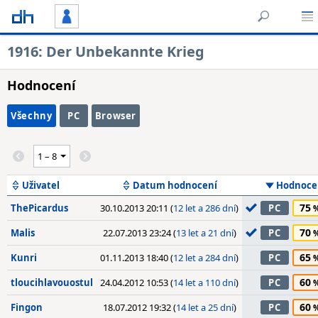
1916: Der Unbekannte Krieg
Hodnocení
Všechny
PC
Browser
Uživatel
Datum hodnocení
Hodnoce
75
ThePicardus
30.10.2013 20:11 (
12 let a 286 dní
)
PC
70
Malis
22.07.2013 23:24 (
13 let a 21 dní
)
PC
65
Kunri
01.11.2013 18:40 (
12 let a 284 dní
)
PC
60
tloucihlavouostul
24.04.2012 10:53 (
14 let a 110 dní
)
PC
60
Fingon
18.07.2012 19:32 (
14 let a 25 dní
)
PC