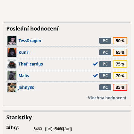
Poslední hodnocení
50
TessDragon
PC
65
Kunri
PC
75
ThePicardus
PC
70
Malis
PC
35
Johny8x
PC
Všechna hodnocení
Statistiky
Id hry:
5460