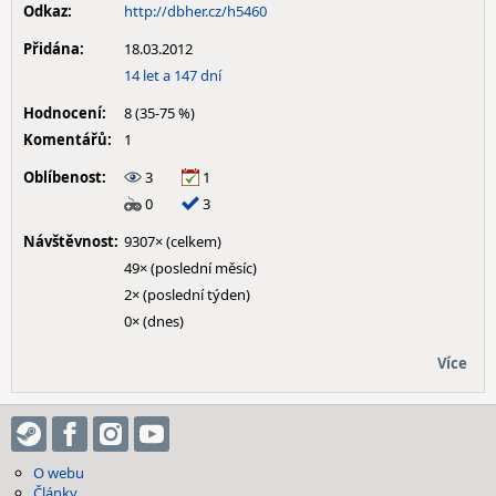
Odkaz:
http://dbher.cz/h5460
Přidána:
18.03.2012
14 let a 147 dní
Hodnocení:
8 (35-75 %)
Komentářů:
1
Oblíbenost:
3
1
0
3
Návštěvnost:
9307× (celkem)
49× (poslední měsíc)
2× (poslední týden)
0× (dnes)
Více
O webu
Články