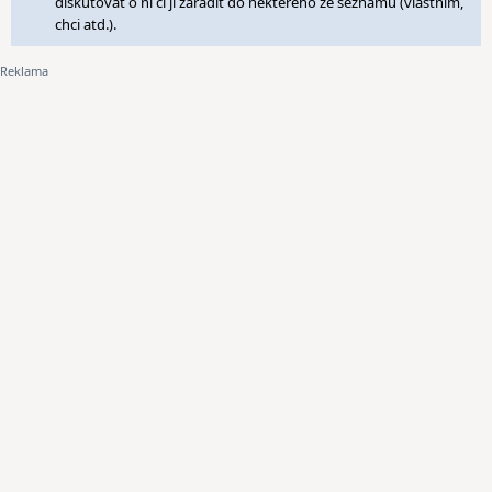
diskutovat o ní či ji zařadit do některého ze seznamů (vlastním,
chci atd.).