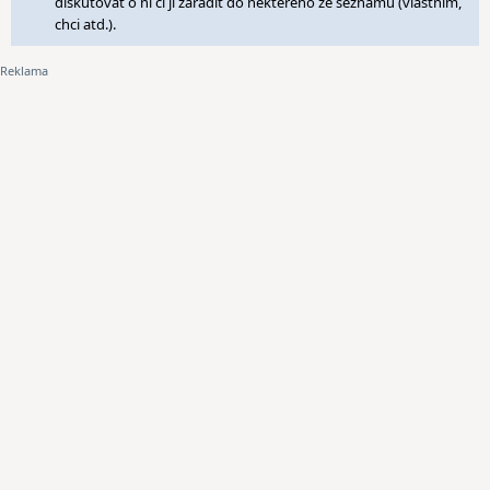
diskutovat o ní či ji zařadit do některého ze seznamů (vlastním,
chci atd.).