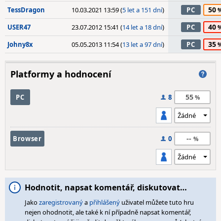
50
TessDragon
10.03.2021 13:59 (
5 let a 151 dní
)
PC
40
USER47
23.07.2012 15:41 (
14 let a 18 dní
)
PC
35
Johny8x
05.05.2013 11:54 (
13 let a 97 dní
)
PC
Platformy a hodnocení
55
PC
8
--
Browser
0
Hodnotit, napsat komentář, diskutovat…
Jako
zaregistrovaný
a
přihlášený
uživatel můžete tuto hru
nejen ohodnotit, ale také k ní případně napsat komentář,