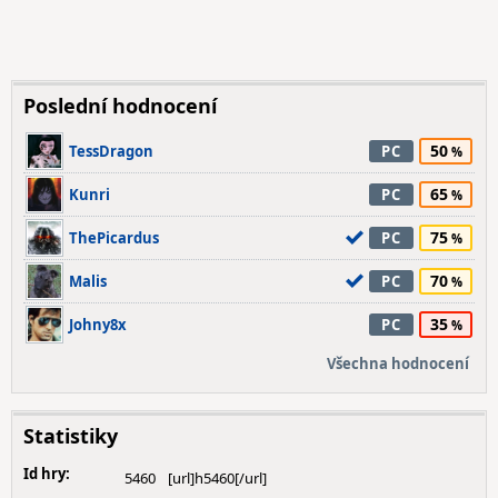
Poslední hodnocení
50
TessDragon
PC
65
Kunri
PC
75
ThePicardus
PC
70
Malis
PC
35
Johny8x
PC
Všechna hodnocení
Statistiky
Id hry:
5460