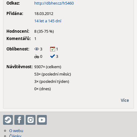
Odkaz:
http://dbher.cz/h5460
Přidána:
18.03.2012
14 let a 145 dní
Hodnocení:
8 (35-75 %)
Komentářů:
1
Oblíbenost:
3
1
0
3
Návštěvnost:
9307× (celkem)
53× (poslední měsíc)
3× (poslední týden)
0× (dnes)
Více
O webu
Články