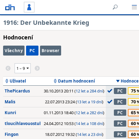
1916: Der Unbekannte Krieg
Hodnocení
Všechny
PC
Browser
Uživatel
Datum hodnocení
Hodnoce
75
ThePicardus
30.10.2013 20:11 (
12 let a 284 dní
)
PC
70
Malis
22.07.2013 23:24 (
13 let a 19 dní
)
PC
65
Kunri
01.11.2013 18:40 (
12 let a 282 dní
)
PC
60
tloucihlavouostul
24.04.2012 10:53 (
14 let a 108 dní
)
PC
60
Fingon
18.07.2012 19:32 (
14 let a 23 dní
)
PC