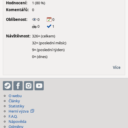
Hodnocení:
1 (80 %)
Komentářů:
0
Oblíbenost:
0
0
0
1
Návštěvnost:
326× (celkem)
32× (poslední měsíc)
9× (poslední týden)
0× (dnes)
Více
O webu
Články
Statistiky
Herní výzva
F.A.Q.
Nápověda
Odměny