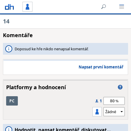
14
Komentáře
Doposud ke hře nikdo nenapsal komentář.
Napsat první komentář
Platformy a hodnocení
80
PC
1
Hodnotit, napsat komentář, diskutovat…