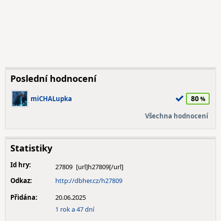
Poslední hodnocení
80
miCHALupka
Všechna hodnocení
Statistiky
Id hry:
27809
Odkaz:
http://dbher.cz/h27809
Přidána:
20.06.2025
1 rok a 47 dní