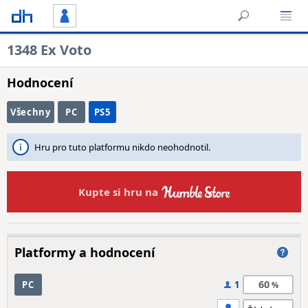
1348 Ex Voto
Hodnocení
Všechny
PC
PS5
Hru pro tuto platformu nikdo neohodnotil.
Kupte si hru na
Platformy a hodnocení
60
PC
1