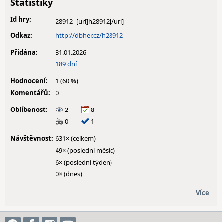
Statistiky
Id hry:
28912
Odkaz:
http://dbher.cz/h28912
Přidána:
31.01.2026
189 dní
Hodnocení:
1 (60 %)
Komentářů:
0
Oblíbenost:
2
8
0
1
Návštěvnost:
631× (celkem)
49× (poslední měsíc)
6× (poslední týden)
0× (dnes)
Více