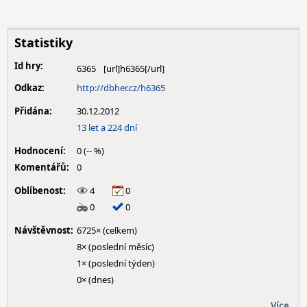
Statistiky
Id hry:
6365
Odkaz:
http://dbher.cz/h6365
Přidána:
30.12.2012
13 let a 224 dní
Hodnocení:
0 (-- %)
Komentářů:
0
Oblíbenost:
4
0
0
0
Návštěvnost:
6725× (celkem)
8× (poslední měsíc)
1× (poslední týden)
0× (dnes)
Více