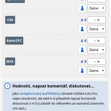
--
C64
0
--
AmstCPC
0
--
MSX
0
Hodnotit, napsat komentář, diskutovat…
Jako
zaregistrovaný
a
přihlášený
uživatel můžete tuto hru
nejen ohodnotit, ale také k ní případně napsat komentář,
diskutovat o ní či ji zařadit do některého ze seznamů (vlastním,
chci atd.).