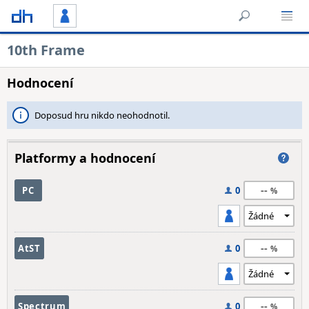
10th Frame
Hodnocení
Doposud hru nikdo neohodnotil.
Platformy a hodnocení
--
PC
0
--
AtST
0
--
Spectrum
0