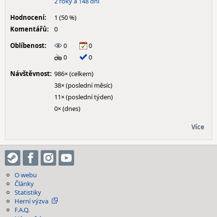
2 roky a 148 dní
Hodnocení:
1 (50 %)
Komentářů:
0
Oblíbenost:
0
0
0
0
Návštěvnost:
986× (celkem)
38× (poslední měsíc)
11× (poslední týden)
0× (dnes)
Více
O webu
Články
Statistiky
Herní výzva
F.A.Q.