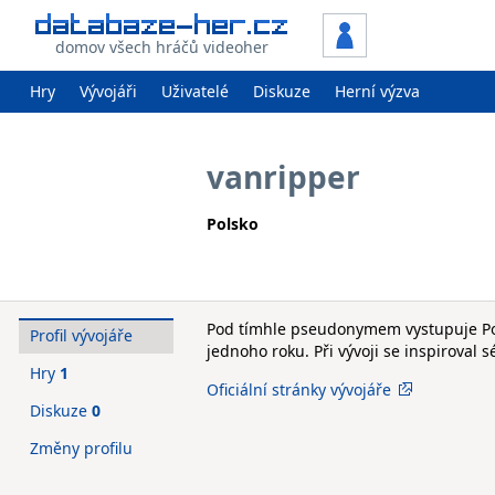
domov všech hráčů videoher
Hry
Vývojáři
Uživatelé
Diskuze
Herní výzva
vanripper
Polsko
Pod tímhle pseudonymem vystupuje Pols
Profil vývojáře
jednoho roku. Při vývoji se inspiroval s
Hry
1
Oficiální stránky vývojáře
Diskuze
0
Změny profilu