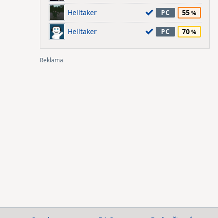
Helltaker
55
PC
Helltaker
70
PC