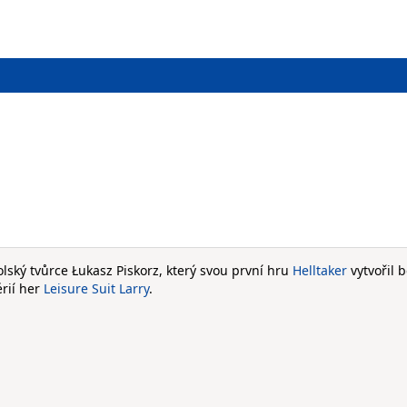
ký tvůrce Łukasz Piskorz, který svou první hru
Helltaker
vytvořil
érií her
Leisure Suit Larry
.