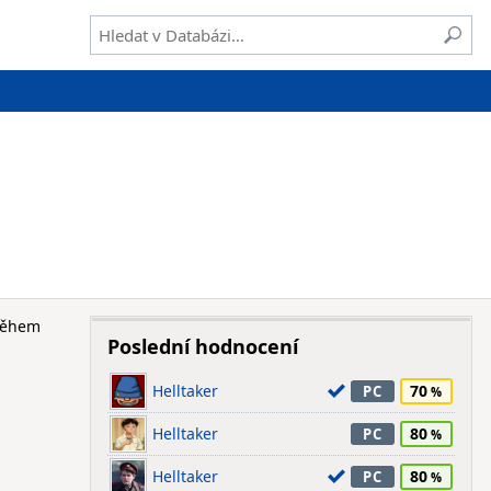
 během
Poslední hodnocení
Helltaker
70
PC
Helltaker
80
PC
Helltaker
80
PC