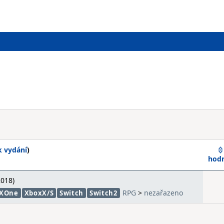
k vydání
)
hod
018)
RPG
>
nezařazeno
XOne
XboxX/S
Switch
Switch2