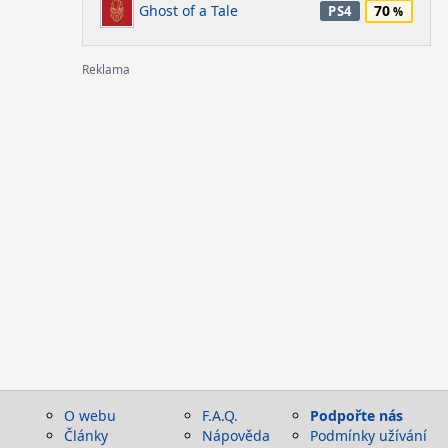
Ghost of a Tale
70
PS4
O webu
F.A.Q.
Podpořte nás
Články
Nápověda
Podmínky užívání