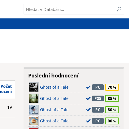
Poslední hodnocení
Počet
Ghost of a Tale
70
PC
nocení
Ghost of a Tale
85
PS5
19
Ghost of a Tale
80
PC
Ghost of a Tale
90
PC