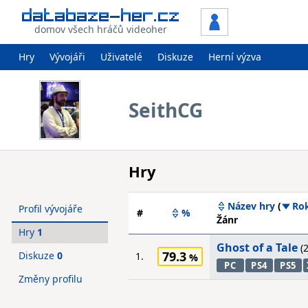
domov všech hráčů videoher
Hry
Vývojáři
Uživatelé
Diskuze
Herní výzva
SeithCG
Hry
Název hry
(
Ro
Profil vývojáře
#
%
Žánr
Hry
1
Ghost of a Tale
(2
79.3
Diskuze
0
1.
PC
PS4
PS5
Změny profilu