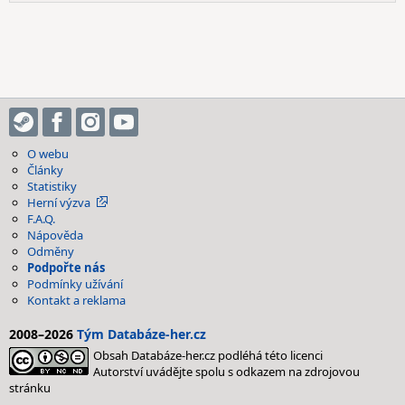
O webu
Články
Statistiky
Herní výzva
F.A.Q.
Nápověda
Odměny
Podpořte nás
Podmínky užívání
Kontakt a reklama
2008–2026
Tým Databáze-her.cz
Obsah Databáze-her.cz podléhá této licenci
Autorství uvádějte spolu s odkazem na zdrojovou
stránku