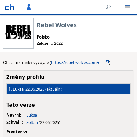
Rebel Wolves
Polsko
Založeno 2022
Oficiální stránky vývojáře (
https://rebel-wolves.com/en
)
Změny profilu
1.
Luksa, 22.06.2025 (aktuální)
Tato verze
Navrhl:
Luksa
Schválil:
Zoltan
(22.06.2025)
První verze