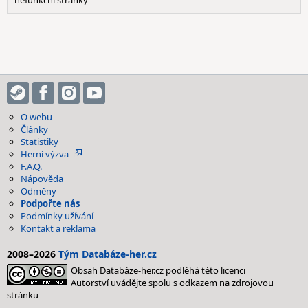
nefunkcni stranky
O webu
Články
Statistiky
Herní výzva
F.A.Q.
Nápověda
Odměny
Podpořte nás
Podmínky užívání
Kontakt a reklama
2008–2026
Tým Databáze-her.cz
Obsah Databáze-her.cz podléhá této licenci
Autorství uvádějte spolu s odkazem na zdrojovou
stránku