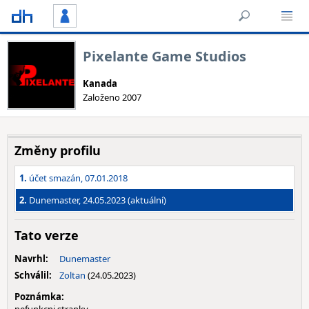
Pixelante Game Studios
Kanada
Založeno 2007
Změny profilu
1.
účet smazán, 07.01.2018
2.
Dunemaster, 24.05.2023 (aktuální)
Tato verze
Navrhl:
Dunemaster
Schválil:
Zoltan
(24.05.2023)
Poznámka: