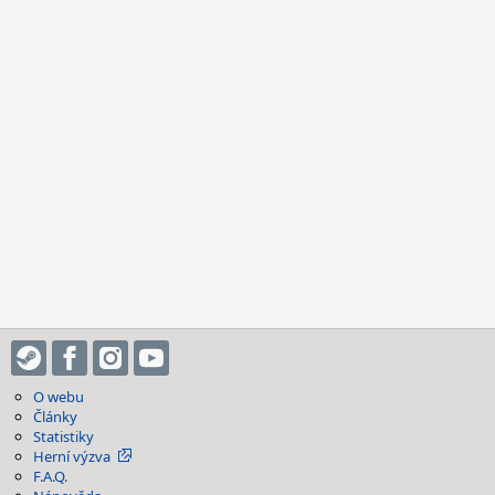
O webu
Články
Statistiky
Herní výzva
F.A.Q.