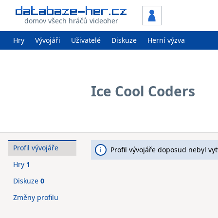
domov všech hráčů videoher
Hry
Vývojáři
Uživatelé
Diskuze
Herní výzva
Ice Cool Coders
Profil vývojáře
Profil vývojáře doposud nebyl vy
Hry
1
Diskuze
0
Změny profilu