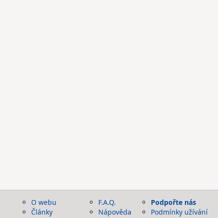
O webu
F.A.Q.
Podpořte nás
Články
Nápověda
Podmínky užívání