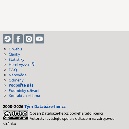
O webu
Články
Statistiky
Herní výzva
F.A.Q.
Nápověda
Odměny
Podpořte nás
Podmínky užívání
Kontakt a reklama
2008–2026
Tým Databáze-her.cz
Obsah Databáze-her.cz podléhá této licenci
Autorství uvádějte spolu s odkazem na zdrojovou
stránku