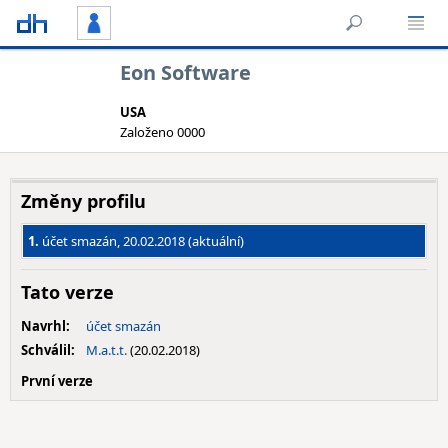
Eon Software
USA
Založeno 0000
Změny profilu
1.
účet smazán, 20.02.2018 (aktuální)
Tato verze
Navrhl:
účet smazán
Schválil:
M.a.t.t.
(20.02.2018)
První verze