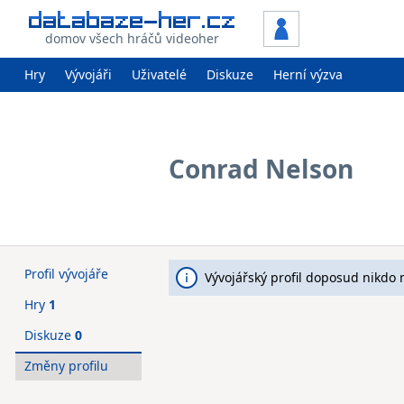
domov všech hráčů videoher
Hry
Vývojáři
Uživatelé
Diskuze
Herní výzva
Conrad Nelson
Profil vývojáře
Vývojářský profil doposud nikdo 
Hry
1
Diskuze
0
Změny profilu