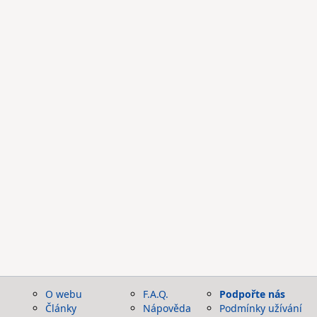
O webu
F.A.Q.
Podpořte nás
Články
Nápověda
Podmínky užívání