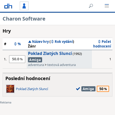
Charon Software
Hry
Název hry
(
Rok vydání
)
Počet
#
%
Žánr
hodnocení
Poklad Zlatých Sluncí
(1992)
50.0
1.
1
Amiga
adventura
>
textová adventura
Poslední hodnocení
50
Poklad Zlatých Sluncí
Amiga