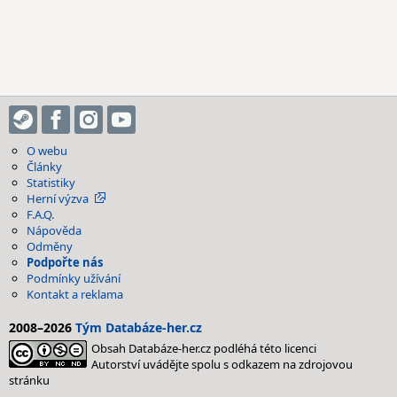
O webu
Články
Statistiky
Herní výzva
F.A.Q.
Nápověda
Odměny
Podpořte nás
Podmínky užívání
Kontakt a reklama
2008–2026
Tým Databáze-her.cz
Obsah Databáze-her.cz podléhá této licenci
Autorství uvádějte spolu s odkazem na zdrojovou
stránku