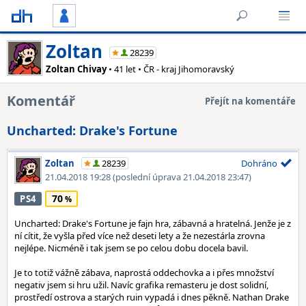
Zoltan
28239
Zoltan Chivay
• 41 let • ČR - kraj Jihomoravský
Komentář
Přejít na komentáře
Uncharted: Drake's Fortune
Zoltan
28239
Dohráno
21.04.2018 19:28
(poslední úprava 21.04.2018 23:47)
70
PS4
Uncharted: Drake's Fortune je fajn hra, zábavná a hratelná. Jenže je z
ní cítit, že vyšla před více než deseti lety a že nezestárla zrovna
nejlépe. Nicméně i tak jsem se po celou dobu docela bavil.
Je to totiž vážně zábava, naprostá oddechovka a i přes množství
negativ jsem si hru užil. Navíc grafika remasteru je dost solidní,
prostředí ostrova a starých ruin vypadá i dnes pěkně. Nathan Drake