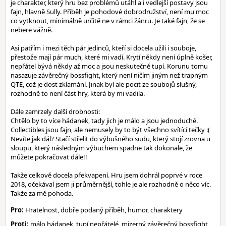
je charakter, který hru bez problémů utáhl a i vedlejší postavy jsou
fajn, hlavně Sully. Příběh je pohodové dobrodružství, není mu moc
co vytknout, minimálně určitě ne v rámci žánru. Je také fajn, že se
nebere vážně.
Asi patřím i mezi těch pár jedinců, kteří si docela užili i souboje,
přestože mají pár much, které mi vadí. Krytí někdy není úplně košer,
nepřátel bývá někdy až moc a jsou neskutečně tupí. Korunu tomu
nasazuje závěrečný bossfight, který není ničím jiným než trapným
QTE, což je dost zklamání. Jinak byl ale pocit ze soubojů slušný,
rozhodně to není část hry, která by mi vadila.
Dále zamrzely další drobnosti:
Chtělo by to více hádanek, tady jich je málo a jsou jednoduché.
Collectibles jsou fajn, ale nemusely by to být všechno svítící tečky :(
Nevíte jak dál? Stačí střelit do výbušného sudu, který stojí zrovna u
sloupu, který následným výbuchem spadne tak dokonale, že
můžete pokračovat dále!!
Takže celkově docela překvapení. Hru jsem dohrál poprvé v roce
2018, očekával jsem ji průměrnější, tohle je ale rozhodně o něco víc.
Takže za mě pohoda.
Pro:
Hratelnost, dobře podaný příběh, humor, charaktery
Proti:
málo hádanek, tupí nepřátelé, mizerný závěrečný bossfight,