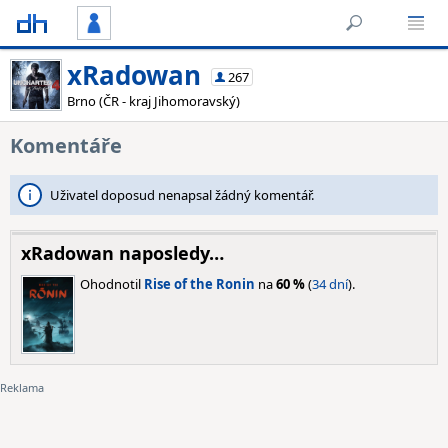
xRadowan
267
Brno (ČR - kraj Jihomoravský)
Komentáře
Uživatel doposud nenapsal žádný komentář.
xRadowan naposledy…
Ohodnotil
Rise of the Ronin
na
60 %
(
34 dní
).