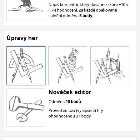
Napiš komentář, který dosáhne skóre +10 v
(+/-) hodnocení. Za každé opakované
splnění odměna
3 body
.
Úpravy her
Nováček editor
Odměna
10 bodů
.
Proveď editaci (vylepšení) hry
ohodnocenou 3+ body.