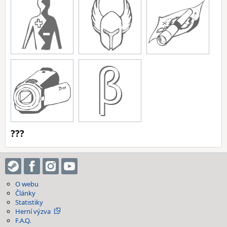
???
O webu
Články
Statistiky
Herní výzva
F.A.Q.