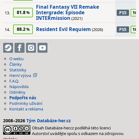
Final Fantasy VII Remake
Intergrade: Episode
81.8
10
13.
PS5
INTERmission
(2021)
Resident Evil Requiem
88.2
10
14.
(2026)
PS5
O webu
Články
Statistiky
Herní výzva
F.A.Q.
Nápověda
Odměny
Podpořte nás
Podmínky užívání
Kontakt a reklama
2008–2026
Tým Databáze-her.cz
Obsah Databáze-her.cz podléhá této licenci
Autorství uvádějte spolu s odkazem na zdrojovou