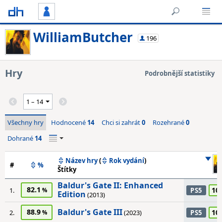
WilliamButcher
196
Hry
Podrobnější statistiky
Všechny hry
Hodnocené
14
Chci si zahrát
0
Rozehrané
0
Dohrané
14
Název hry
(
Rok vydání
)
#
%
Štítky
Baldur's Gate II: Enhanced
82.1
10
1.
PS5
Edition
(2013)
Baldur's Gate III
88.9
10
2.
(2023)
PS5