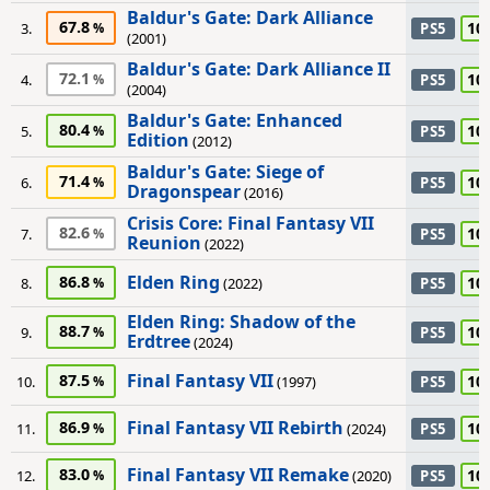
Baldur's Gate: Dark Alliance
67.8
10
3.
PS5
(2001)
Baldur's Gate: Dark Alliance II
72.1
10
4.
PS5
(2004)
Baldur's Gate: Enhanced
80.4
10
5.
PS5
Edition
(2012)
Baldur's Gate: Siege of
71.4
10
6.
PS5
Dragonspear
(2016)
Crisis Core: Final Fantasy VII
82.6
10
7.
PS5
Reunion
(2022)
Elden Ring
86.8
10
8.
(2022)
PS5
Elden Ring: Shadow of the
88.7
10
9.
PS5
Erdtree
(2024)
Final Fantasy VII
87.5
10
10.
(1997)
PS5
Final Fantasy VII Rebirth
86.9
10
11.
(2024)
PS5
Final Fantasy VII Remake
83.0
10
12.
(2020)
PS5