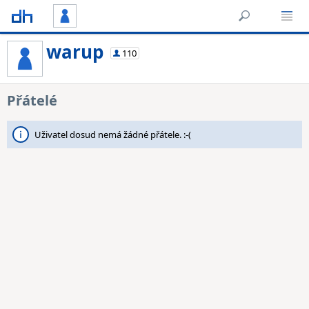
warup
110
Přátelé
Uživatel dosud nemá žádné přátele. :-(