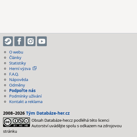
O webu
Články
Statistiky
Herní výzva
F.A.Q.
Nápověda
Odměny
Podpořte nás
Podmínky užívání
Kontakt a reklama
2008–2026
Tým Databáze-her.cz
Obsah Databáze-her.cz podléhá této licenci
Autorství uvádějte spolu s odkazem na zdrojovou
stránku