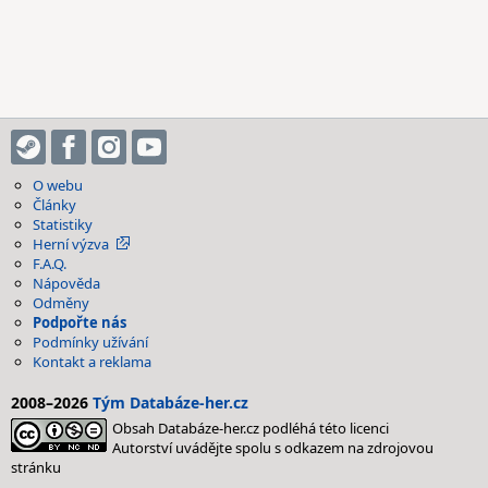
O webu
Články
Statistiky
Herní výzva
F.A.Q.
Nápověda
Odměny
Podpořte nás
Podmínky užívání
Kontakt a reklama
2008–2026
Tým Databáze-her.cz
Obsah Databáze-her.cz podléhá této licenci
Autorství uvádějte spolu s odkazem na zdrojovou
stránku