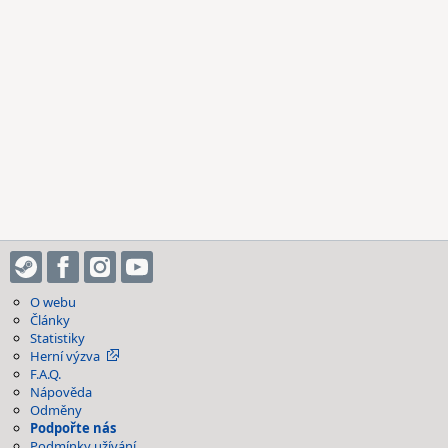
O webu
Články
Statistiky
Herní výzva
F.A.Q.
Nápověda
Odměny
Podpořte nás
Podmínky užívání