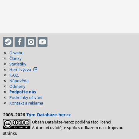
O webu
Články
Statistiky
Herní výzva
F.A.Q.
Nápověda
Odměny
Podpořte nás
Podmínky užívání
Kontakt a reklama
2008–2026
Tým Databáze-her.cz
Obsah Databáze-her.cz podléhá této licenci
Autorství uvádějte spolu s odkazem na zdrojovou
stránku