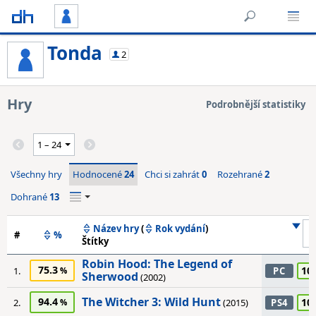
Tonda
2
Hry
Podrobnější statistiky
Všechny hry
Hodnocené
24
Chci si zahrát
0
Rozehrané
2
Dohrané
13
Název hry
(
Rok vydání
)
#
%
Štítky
Robin Hood: The Legend of
75.3
10
1.
PC
Sherwood
(2002)
The Witcher 3: Wild Hunt
94.4
10
2.
(2015)
PS4