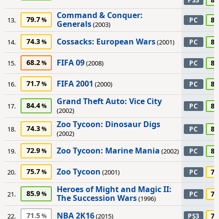
PS3
Command & Conquer:
79.7
80
13.
PC
Generals
(2003)
Cossacks: European Wars
74.3
80
14.
(2001)
PC
FIFA 09
68.2
80
15.
(2008)
PC
FIFA 2001
71.7
80
16.
(2000)
PC
Grand Theft Auto: Vice City
84.4
80
17.
PC
(2002)
Zoo Tycoon: Dinosaur Digs
74.3
80
18.
PC
(2002)
Zoo Tycoon: Marine Mania
72.9
80
19.
(2002)
PC
Zoo Tycoon
75.7
75
20.
(2001)
PC
Heroes of Might and Magic II:
85.9
70
21.
PC
The Succession Wars
(1996)
NBA 2K16
71.5
70
22.
(2015)
PS3