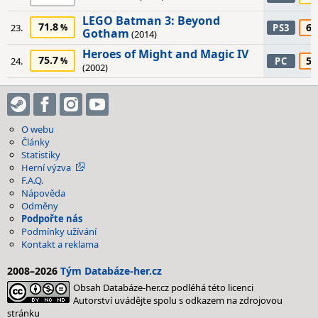
LEGO Batman 3: Beyond
71.8
65
23.
PS3
Gotham
(2014)
Heroes of Might and Magic IV
75.7
55
24.
PC
(2002)
O webu
Články
Statistiky
Herní výzva
F.A.Q.
Nápověda
Odměny
Podpořte nás
Podmínky užívání
Kontakt a reklama
2008–2026
Tým Databáze-her.cz
Obsah Databáze-her.cz podléhá této licenci
Autorství uvádějte spolu s odkazem na zdrojovou
stránku