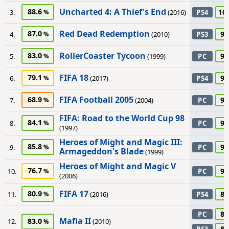
Uncharted 4: A Thief's End
88.6
10
3.
(2016)
PS4
Red Dead Redemption
87.0
95
4.
(2010)
PS3
RollerCoaster Tycoon
83.0
95
5.
(1999)
PC
FIFA 18
79.1
90
6.
(2017)
PS4
FIFA Football 2005
68.9
90
7.
(2004)
PC
FIFA: Road to the World Cup 98
84.1
90
8.
PC
(1997)
Heroes of Might and Magic III:
85.8
90
9.
PC
Armageddon's Blade
(1999)
Heroes of Might and Magic V
76.7
90
10.
PC
(2006)
FIFA 17
80.9
85
11.
(2016)
PS4
85
PC
Mafia II
83.0
12.
(2010)
80