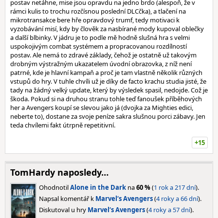
postav netáhne, mise jsou opravdu na jedno brdo (alespoň, že v
rámci kulis to trochu rozčísnou poslední DLCčka), a tlačení na
mikrotransakce bere hře opravdový trumf, tedy motivaci k
vyzobávání misí, kdy by člověk za nasbírané mody kupoval oblečky
a další blbinky. V jádru je to podle mě hodně slušná hra s velmi
uspokojivým combat systémem a propracovanou rozdílností
postav. Ale nemá to zdravé základy, čehož je ostatně už takovým
drobným výstražným ukazatelem úvodní obrazovka, z níž není
patrné, kde je hlavní kampaň a proč je tam vlastně několik různých
vstupů do hry. V tuhle chvíli už je díky de facto krachu studia jisté, že
tady na žádný velký update, který by výsledek spasil, nedojde. Což je
škoda. Pokud si na druhou stranu tohle teď fanoušek příběhových
her a Avengers koupí se slevou jako já (dvojka za Mighties edici,
neberte to), dostane za svoje peníze sakra slušnou porci zábavy. Jen
teda chvílemi fakt útrpně repetitivní.
+15
TomHardy naposledy…
Ohodnotil
Alone in the Dark
na
60 %
(
1 rok a 217 dní
).
Napsal komentář k
Marvel‘s Avengers
(
4 roky a 66 dní
).
Diskutoval u hry
Marvel‘s Avengers
(
4 roky a 57 dní
).