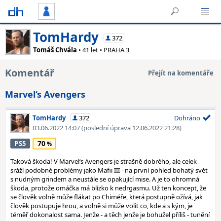
TomHardy
372
Tomáš Chvála
• 41 let • PRAHA 3
Komentář
Přejít na komentáře
Marvel‘s Avengers
TomHardy
372
Dohráno
03.06.2022 14:07
(poslední úprava 12.06.2022 21:28)
70
PS5
Taková škoda! V Marvel‘s Avengers je strašně dobrého, ale celek
sráží podobné problémy jako Mafii III - na první pohled bohatý svět
s nudným grindem a neustále se opakující mise. A je to ohromná
škoda, protože omáčka má blízko k nedrgasmu. Už ten koncept, že
se člověk volně může flákat po Chiméře, která postupně ožívá, jak
člověk postupuje hrou, a volně si může volit co, kde a s kým, je
téměř dokonalost sama. Jenže - a těch jenže je bohužel příliš - tunění