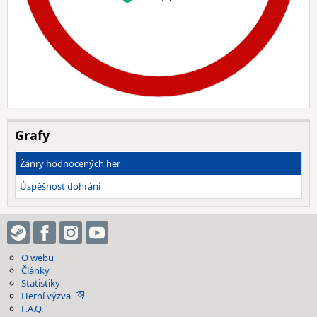
Grafy
Žánry hodnocených her
Úspěšnost dohrání
O webu
Články
Statistiky
Herní výzva
F.A.Q.