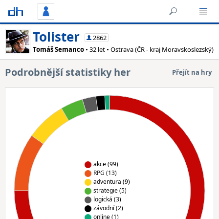
Tolister
2862
Tomáš Semanco
• 32 let • Ostrava (ČR - kraj Moravskoslezský)
Podrobnější statistiky her
Přejít na hry
akce (99)
RPG (13)
adventura (9)
strategie (5)
logická (3)
závodní (2)
online (1)