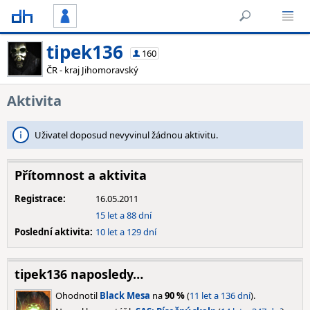
tipek136
160
ČR - kraj Jihomoravský
Aktivita
Uživatel doposud nevyvinul žádnou aktivitu.
Přítomnost a aktivita
Registrace:
16.05.2011
15 let a 88 dní
Poslední aktivita:
10 let a 129 dní
tipek136 naposledy…
Ohodnotil
Black Mesa
na
90 %
(
11 let a 136 dní
).