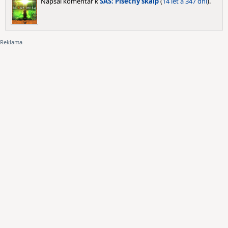
Napsal komentář k
SAS: Písečný skalp
(
14 let a 347 dní
).