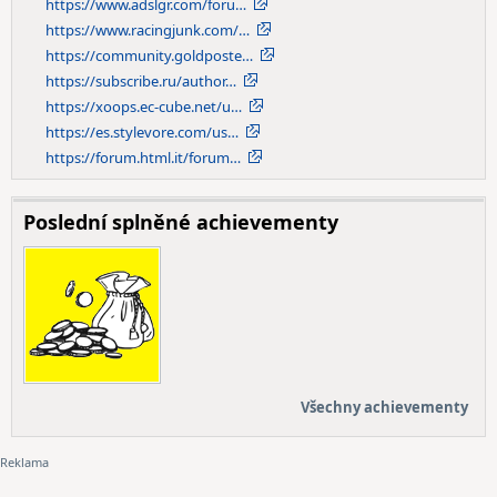
https://www.adslgr.com/foru…
https://www.racingjunk.com/…
https://community.goldposte…
https://subscribe.ru/author…
https://xoops.ec-cube.net/u…
https://es.stylevore.com/us…
https://forum.html.it/forum…
Poslední splněné achievementy
Všechny achievementy