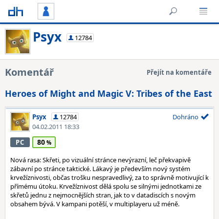
Psyx
12784
Komentář
Přejít na komentáře
Heroes of Might and Magic V: Tribes of the East
Psyx
12784
Dohráno
04.02.2011 18:33
80
PC
Nová rasa: Skřeti, po vizuální stránce nevýrazní, leč překvapivě
zábavní po stránce taktické. Lákavý je především nový systém
krvežíznivosti, občas trošku nespravedlivý, za to správně motivující k
přímému útoku. Krvežíznivost dělá spolu se silnými jednotkami ze
skřetů jednu z nejmocnějších stran, jak to v datadiscích s novým
obsahem bývá. V kampani potěší, v multiplayeru už méně.