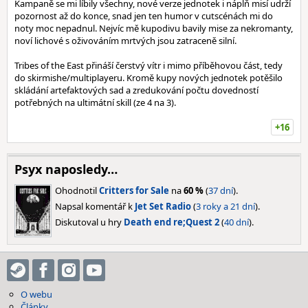
Kampaně se mi líbily všechny, nové verze jednotek i náplň misí udrží
pozornost až do konce, snad jen ten humor v cutscénách mi do
noty moc nepadnul. Nejvíc mě kupodivu bavily mise za nekromanty,
noví lichové s oživováním mrtvých jsou zatraceně silní.
Tribes of the East přináší čerstvý vítr i mimo příběhovou část, tedy
do skirmishe/multiplayeru. Kromě kupy nových jednotek potěšilo
skládání artefaktových sad a zredukování počtu dovedností
potřebných na ultimátní skill (ze 4 na 3).
+16
Psyx naposledy…
Ohodnotil
Critters for Sale
na
60 %
(
37 dní
).
Napsal komentář k
Jet Set Radio
(
3 roky a 21 dní
).
Diskutoval u hry
Death end re;Quest 2
(
40 dní
).
O webu
Články