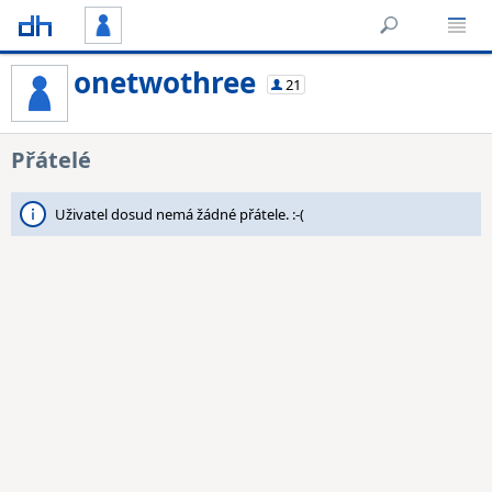
onetwothree
21
Přátelé
Uživatel dosud nemá žádné přátele. :-(