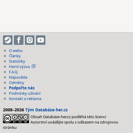
O webu
Články
Statistiky
Herní výzva
F.A.Q.
Nápověda
Odměny
Podpořte nás
Podmínky užívání
Kontakt a reklama
2008–2026
Tým Databáze-her.cz
Obsah Databáze-her.cz podléhá této licenci
Autorství uvádějte spolu s odkazem na zdrojovou
stránku