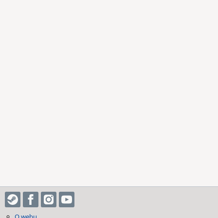
O webu